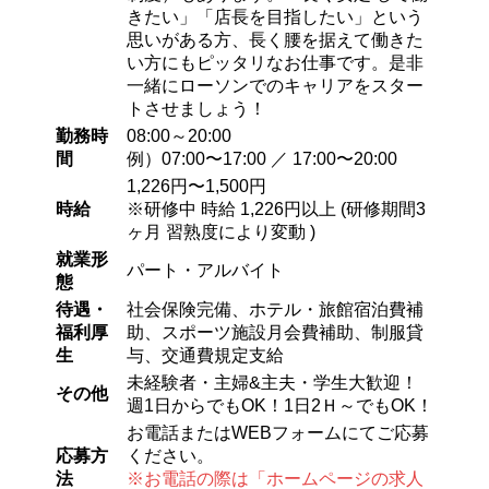
きたい」「店長を目指したい」という
思いがある方、長く腰を据えて働きた
い方にもピッタリなお仕事です。是非
一緒にローソンでのキャリアをスター
トさせましょう！
勤務時
08:00～20:00
間
例）07:00〜17:00 ／ 17:00〜20:00
1,226円〜1,500円
時給
※研修中 時給 1,226円以上 (研修期間3
ヶ月 習熟度により変動 )
就業形
パート・アルバイト
態
待遇・
社会保険完備、ホテル・旅館宿泊費補
福利厚
助、スポーツ施設月会費補助、制服貸
生
与、交通費規定支給
未経験者・主婦&主夫・学生大歓迎！
その他
週1日からでもOK！1日2Ｈ～でもOK！
お電話またはWEBフォームにてご応募
応募方
ください。
法
※お電話の際は「ホームページの求人