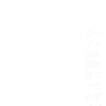
ロー
ソン
S神
宮前
タワ
ービ
ルデ
ィン