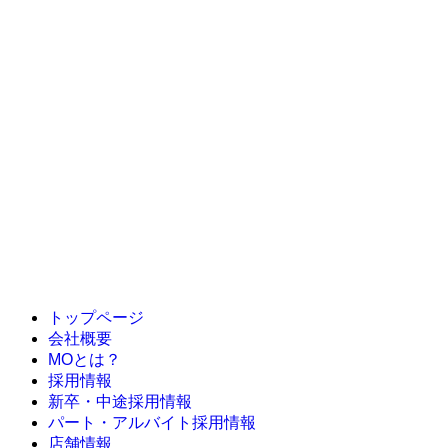
ローソン 渋谷区井の頭通店
ナチュラルローソン 虎ノ門巴町店
ローソン 内幸町一丁目店
ローソン 北参道駅前店
ナチュラルローソン 渋谷神泉町店
ローソン 千駄ヶ谷二丁目店
ローソン 御成門駅前店
ローソン 千駄ヶ谷一丁目店
ローソン 赤坂九丁目店
ローソン 天現寺店
トップページ
会社概要
MOとは？
採用情報
新卒・中途採用情報
パート・アルバイト採用情報
店舗情報