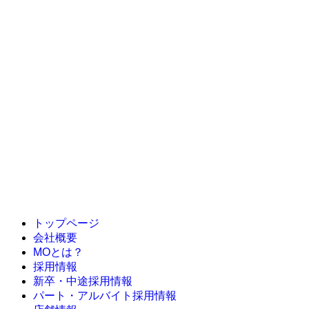
ローソン 渋谷道玄坂上店
ローソン 渋谷区井の頭通店
ナチュラルローソン 虎ノ門巴町店
ローソン 内幸町一丁目店
ローソン 北参道駅前店
ナチュラルローソン 渋谷神泉町店
ローソン 千駄ヶ谷二丁目店
ローソン 御成門駅前店
ローソン 千駄ヶ谷一丁目店
ローソン 赤坂九丁目店
ローソン 天現寺店
トップページ
会社概要
MOとは？
採用情報
新卒・中途採用情報
パート・アルバイト採用情報